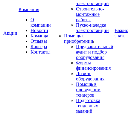
электростанций
Строительно-
Компания
монтажные
О
работы
компании
Пуско-наладка
Новости
электростанций
Важно
Акции
Команда
Помощь в
знать
Отзывы
приобретении
Карьера
Предварительный
Контакты
аудит и подбор
оборудования
Формы
финансирования
Лизинг
оборудования
Помощь в
проведении
тендеров
Подготовка
тендерных
заданий