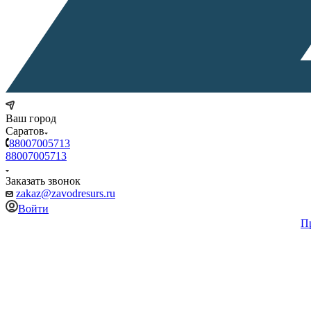
Ваш город
Саратов
88007005713
88007005713
Заказать звонок
zakaz@zavodresurs.ru
Войти
П