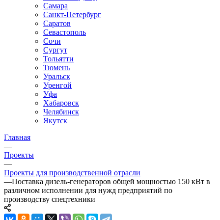
Самара
Санкт-Петербург
Саратов
Севастополь
Сочи
Сургут
Тольятти
Тюмень
Уральск
Уренгой
Уфа
Хабаровск
Челябинск
Якутск
Главная
—
Проекты
—
Проекты для производственной отрасли
—
Поставка дизель-генераторов общей мощностью 150 кВт в
различном исполнении для нужд предприятий по
производству спецтехники