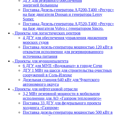
ДГУ для резервного обеспечения
энергией больницы
Поставка Дизель-генератора АД200-Т400 «Ресурс»
на базе двигателя Doosan и генератора Leroy
Somer.
Поставка Дизель-генератора АД520-Т400 «Ресурс»
на базе двигателя Volvo с генератором Sincro.
Проекты для логистических центров
4 ДГУ для обеспечения управления движением
морских судов
Поставка дизель-генератора мощностью 120 кВт в
открытом исполнении для резервированного
источника питания
Проекты для муниципалитета
6 ДГУ для МУП «Водоканал» в городе Сочи
ДГУ 1 МВт на шасси для строительства очистных
сооружений в Соль-Илецке
Дизельная станция 640 кВт для Чукотского
автономного округа
Проекты для нефтегазовой отрасли
3,2 МВт резервной мощности в мобильном
исполнении для АО «Газпром теплоэнерго»
Поставка 33 ДГУ для федерального проекта
холдинга «Газпром»
Поставка дизель-генератора мощностью 500 кВт в