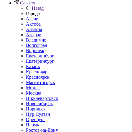
Саратов
Назад
Города
Актау
Актоба
Алматы
Атырау
Владимир
Волгоград
Воронеж
Екатеринбург
Екатеринбург
Казань
Краснодар
Красноярск
Магнитогорск
Минск
Москва
Нижневартовск
Новосибирск
Норильск
Нур-Султан
Оренбург
Пермь
Ростов-на-Дону