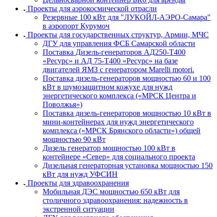
Проекты для аэрокосмической отрасли
Резервные 100 кВт для "ЛУКОЙЛ-АЭРО-Самара"
в аэропорт Курумоч
Проекты для государственных структур, Армии, МЧС
ДГУ для управления ФСБ Самарской области
Поставка Дизель-генераторов АД250-Т400
«Ресурс» и АД 75-Т400 «Ресурс» на базе
двигателей ЯМЗ с генератором Marelli motori.
Поставка дизель-генераторов мощностью 60 и 100
кВт в шумозащитном кожухе для нужд
энергетического комплекса («МРСК Центра и
Поволжья»)
Поставка дизель-генераторов мощностью 10 кВт в
мини-контейнерах для нужд энергетического
комплекса («МРСК Брянского области») общей
мощностью 90 кВт
Дизель генератор мощностью 100 кВт в
контейнере «Север» для социального проекта
Дизельная генераторная установка мощностью 150
кВт для нужд УФСИН
Проекты для здравоохранения
Мобильная ДЭС мощностью 650 кВт для
столичного здравоохранения: надежность в
экстренной ситуации