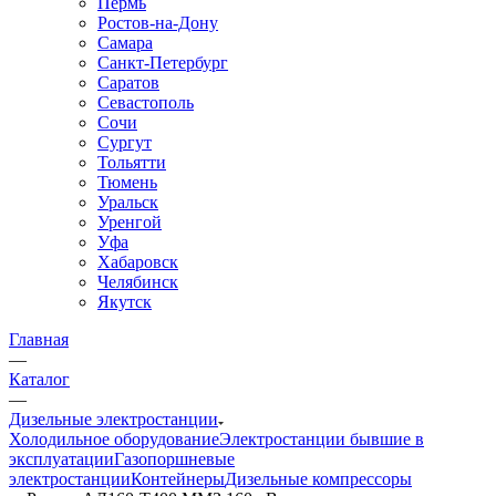
Пермь
Ростов-на-Дону
Самара
Санкт-Петербург
Саратов
Севастополь
Сочи
Сургут
Тольятти
Тюмень
Уральск
Уренгой
Уфа
Хабаровск
Челябинск
Якутск
Главная
—
Каталог
—
Дизельные электростанции
Холодильное оборудование
Электростанции бывшие в
эксплуатации
Газопоршневые
электростанции
Контейнеры
Дизельные компрессоры