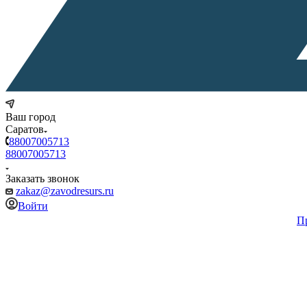
Ваш город
Саратов
88007005713
88007005713
Заказать звонок
zakaz@zavodresurs.ru
Войти
П