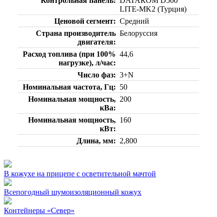
Контрольная панель
DATAКOM D500
LITE-MK2 (Турция)
Ценовой сегмент
Средний
Страна производитель
Белоруссия
двигателя
Расход топлива (при 100%
44,6
нагрузке), л/час
Число фаз
3+N
Номинальная частота, Гц
50
Номинальная мощность,
200
кВа
Номинальная мощность,
160
кВт
Длина, мм
2,800
В кожухе на прицепе с осветительной мачтой
Всепогодный шумоизоляционный кожух
Контейнеры «Север»