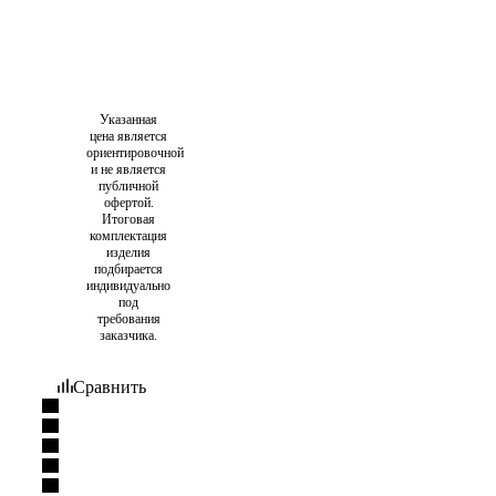
Указанная
цена является
ориентировочной
и не является
публичной
офертой.
Итоговая
комплектация
изделия
подбирается
индивидуально
под
требования
заказчика.
Сравнить