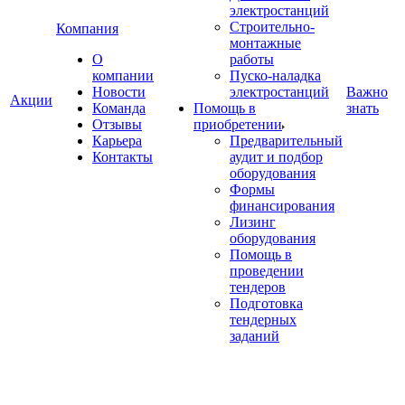
электростанций
Строительно-
Компания
монтажные
О
работы
компании
Пуско-наладка
Новости
электростанций
Важно
Акции
Команда
Помощь в
знать
Отзывы
приобретении
Карьера
Предварительный
Контакты
аудит и подбор
оборудования
Формы
финансирования
Лизинг
оборудования
Помощь в
проведении
тендеров
Подготовка
тендерных
заданий